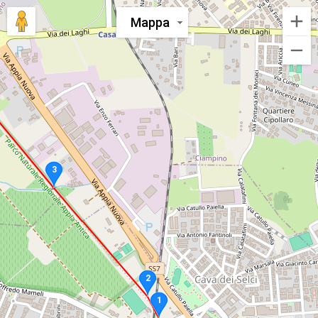
Mappa
3
2
1