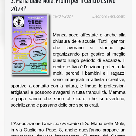
S. Maria delle Mole: Pronti per il Centro Estivo
2024?
18/04/2024
Eleonora Persichetti
Manca poco all’estate e anche alla
chiusura delle scuole. Tutti i genitori
che lavorano si stanno già
organizzando per gestire al meglio
questo lungo periodo di vacanze. Il
centro estivo è l’opzione preferita da
molti, perché i bambini e i ragazzi
sono impegnati in attività ricreative,
sportive, a contatto con la natura, le lingue, le professioni
artigianali e possono svagarsi in tutta tranquillità. Mamma
e papà sanno che sono al sicuro, che si divertono,
socializzano e passano delle ore spensierati.
L’Associazione
Crea con Encanto
di S. Maria delle Mole,
in via Guglielmo Pepe, 8, anche quest’anno propone un