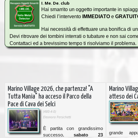
I. Me. De. club
Hai smarrito un oggetto importante in spiaggia
Chiedi l’intervento
IMMEDIATO
e
GRATUIT
Hai necessità di effettuare una bonifica di un
Devi ritrovare dei tombini interrati o tubature e non sai com
Contattaci ed a brevissimo tempo ti risolviamo il problema.
Ricorda che l’intervento verrà eseguito
GRATUITAMENTE
Conosciamo bene la sensazione di scetticità che ti sta inv
Per rassicurarti ti invitiamo a leggere le molte
RECENSION
Marino Village 2026, che partenza! "A
Marino Villa
Tutta Mania" ha acceso il Parco della
atteso dei C
Pace di Cava dei Selci
(480-4-0)
Eleonora Persichetti
È partita con grandissimo
grande ap
successo,
sabato 23