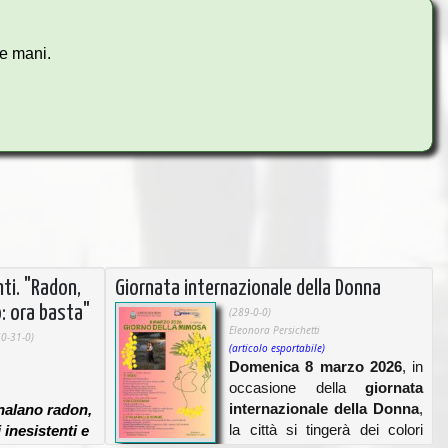
ue mani.
nti. "Radon,
Giornata internazionale della Donna
: ora basta"
(289-0-0)
Eleonora Persichetti
50-31-0)
(articolo esportabile)
Domenica 8 marzo 2026
, in
occasione della
giornata
internazionale della Donna
,
gnalano radon,
la città si tingerà dei colori
 inesistenti e