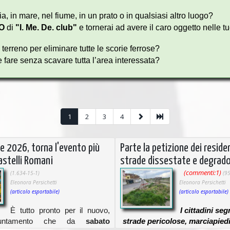
, in mare, nel fiume, in un prato o in qualsiasi altro luogo?
O
di
"
I. Me. De. club"
e tornerai ad avere il caro oggetto nelle t
 terreno per eliminare tutte le scorie ferrose?
e fare senza scavare tutta l’area interessata?
!
adendo mentre leggi questo spot.
1
2
3
4
I
pervenuteci fino ad oggi.
ge 2026, torna l'evento più
Parte la petizione dei reside
astelli Romani
strade dissestate e degrado
(commenti:1)
(1.634-15-1)
(9
Eleonora Persichetti
Eleonora Persichetti
FIDATI DI CHI TI VUOLE AIUTARE
!
(articolo esportabile)
(articolo esportabile)
OPERIAMO SU TUTTO IL TERRITORIO NAZIONALE
È tutto pronto per il nuovo,
I cittadini se
puntamento che da
sabato
strade pericolose, marciapiedi