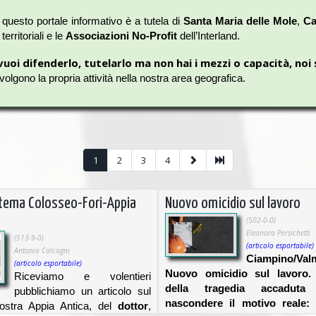
 questo portale informativo è a tutela di
Santa Maria delle Mole
,
Ca
territoriali e le
Associazioni No-Profit
dell’Interland.
vuoi difenderlo, tutelarlo ma non hai i mezzi o capacità, noi 
olgono la propria attività nella nostra area geografica.
1
2
3
4
stema Colosseo-Fori-Appia
Nuovo omicidio sul lavoro
 il tuo spazio.
(502-0-0)
Eleonora Persichetti
(513-9-0)
(articolo esportabile)
Antonio Calcagni
Ciampino/Val
(articolo esportabile)
Nuovo omicidio sul lavoro.
Riceviamo e volentieri
della tragedia accadut
pubblichiamo un articolo sul
 fare è molto semplice e veloce:
Contattaci
.
nascondere il motivo reale:
nostra Appia Antica, del
dottor
,