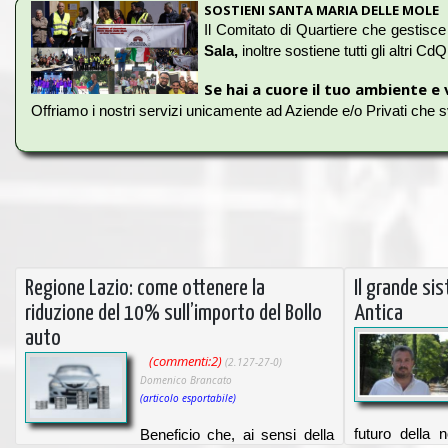
SOSTIENI SANTA MARIA DELLE MOLE
Il Comitato di Quartiere che gestisce
Sala,
inoltre sostiene tutti gli altri CdQ 
Se hai a cuore il tuo ambiente e 
Offriamo i nostri servizi unicamente ad Aziende e/o Privati che sv
Vuoi pubblicizzare la tua azienda in questo portale?
Sostienici e potrai usufruire di pubblicità gratuita.
Noi non noleggiamo spazi pubblicitari.
Regione Lazio: come ottenere la
Il grande si
Diventa Socio Sostenitore del Comitato di Quartiere ed avrai
riduzione del 10% sull’importo del Bollo
Antica
auto
Sarà un'ottima vetrina per la tua azienda o punto vendita.
(commenti:2)
(2.127-27-0)
I banner pubblicitari
sono ben visibili da qualsiasi dispositivo.
Domenico Brancato
(articolo esportabile)
Per poter dare risalto alla tua attività commerciale, ciò che devi
futuro della 
Beneficio che, ai sensi della