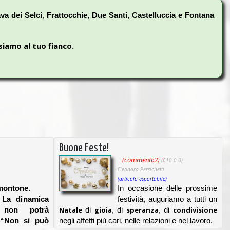
va dei Selci
,
Frattocchie, Due Santi, Castelluccia e Fontana
siamo al tuo fianco.
Buone Feste!
(commenti:2)
(610-0-0)
Eleonora Persichetti
(articolo esportabile)
montone.
In occasione delle prossime
 La dinamica
festività, auguriamo a tutti un
a non potrà
Natale
di
gioia
, di
speranza
, di
condivisione
 “Non si può
negli affetti più cari, nelle relazioni e nel lavoro.