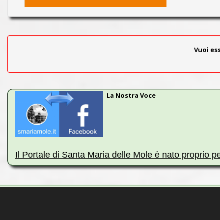
Vuoi es
La Nostra Voce
Il Portale di Santa Maria delle Mole è nato proprio p
Indipendentemente dal nome, ci occupiamo di tutte le prob
Sala, Frattocchie e Santa Maria delle Mole.
Portiamo avanti, già da anni e con evidenti risultati, ques