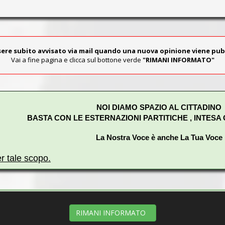
sere subito avvisato via mail quando una nuova opinione viene pub
Vai a fine pagina e clicca sul bottone verde
"RIMANI INFORMATO"
NOI DIAMO SPAZIO AL CITTADINO
BASTA CON LE ESTERNAZIONI PARTITICHE , INTESA
La Nostra Voce è anche La Tua Voce
er tale scopo.
lematiche delle frazioni “
a valle
” del
comune di Marino
e qui
to impegno in modo assolutamente apolitico ed intendiamo sottol
RIMANI INFORMATO