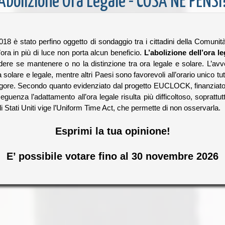
Abolizione Ora Legale - COSA NE PENSI
018 è stato perfino oggetto di sondaggio tra i cittadini della Comunità
’ora in più di luce non porta alcun beneficio.
L’abolizione dell’ora l
ere se mantenere o no la distinzione tra ora legale e solare. L’avv
a solare e legale, mentre altri Paesi sono favorevoli all’orario unico t
vigore. Secondo quanto evidenziato dal progetto EUCLOCK, finanziato 
eguenza l’adattamento all’ora legale risulta più difficoltoso, soprattut
 Stati Uniti vige l’Uniform Time Act, che permette di non osservarla.
Esprimi la tua opinione!
E’ possibile votare fino al 30 novembre 2026