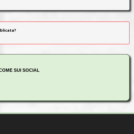
blicata?
 COME SUI SOCIAL
ndi di:
Castelluccia, Cava dei Selci, Due Santi, Fontana
inearlo
APARTITICO, ovvero non siano di parte.