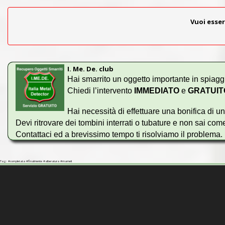
Vuoi esser
I. Me. De. club
Hai smarrito un oggetto importante in spiaggia
Chiedi l’intervento
IMMEDIATO
e
GRATUIT
Hai necessità di effettuare una bonifica di un
Devi ritrovare dei tombini interrati o tubature e non sai com
Contattaci ed a brevissimo tempo ti risolviamo il problema.
Ricorda che l’intervento verrà eseguito
GRATUITAMENTE
Tag: #completata #finalmente #alberatura #mameli
Conosciamo bene la sensazione di scetticità che ti sta inv
Per rassicurarti ti invitiamo a leggere le molte
RECENSION