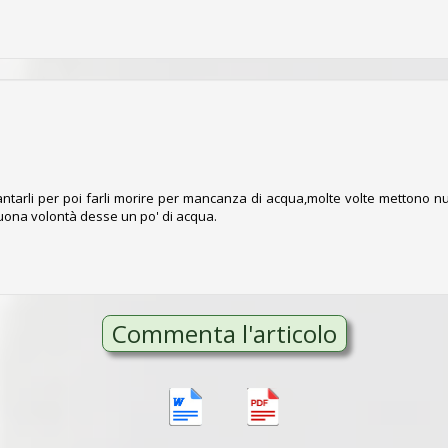
Due Santi:
Sono di Due Santi ... senza SE
facebook.com/groups/duesantiplus/
Frattocchie:
Sono di Frattocchie ... senza SE
facebook.com/groups/frattocchieplus/
Santa Maria delle Mole:
 piantarli per poi farli morire per mancanza di acqua,molte volte mettono 
Sono di Santa Maria delle Mole ... senza SE
buona volontà desse un po' di acqua.
facebook.com/groups/santamariadellemoleplus/
to e già facente parte della nostra redazione.
rciali, di ricette, cani e gatti smarriti e tutti quegli argomenti g
Commenta l'articolo
etterà di suonare o vibrare in continuazione per inutili motivi.