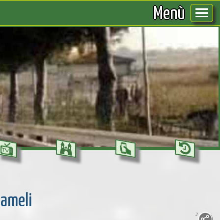
Menù
Mameli
2