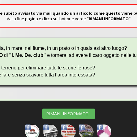
e subito avvisato via mail quando un articolo come questo viene 
Vai a fine pagina e clicca sul bottone verde
"RIMANI INFORMATO"
, in mare, nel fiume, in un prato o in qualsiasi altro luogo?
O
di
"
I. Me. De. club"
e tornerai ad avere il caro oggetto nelle t
 terreno per eliminare tutte le scorie ferrose?
e fare senza scavare tutta l’area interessata?
!
adendo mentre leggi questo spot.
RIMANI INFORMATO
I
pervenuteci fino ad oggi.