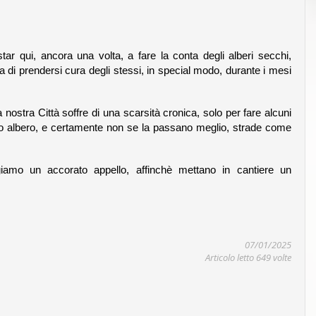
r qui, ancora una volta, a fare la conta degli alberi secchi,
i prendersi cura degli stessi, in special modo, durante i mesi
 nostra Città soffre di una scarsità cronica, solo per fare alcuni
olo albero, e certamente non se la passano meglio, strade come
olgiamo un accorato appello, affinchè mettano in cantiere un
07/01/2025
Articolo letto 649 volte