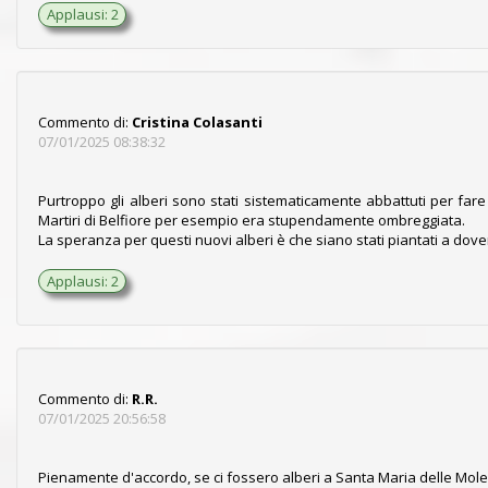
Applausi: 2
questo indecente comportamento.
Per tale motivo, noi
APARTITICI
che prestiamo attenzion
dedicare delle aree per portare alla luce, solo e soltanto, le n
Per la risoluzione delle problematiche ce ne occuperemo su
Commento di:
Cristina Colasanti
07/01/2025 08:38:32
Per qualsiasi problematica questo portale mette già a di
pubblicate periodicamente.
Purtroppo gli alberi sono stati sistematicamente abbattuti per fare
Martiri di Belfiore per esempio era stupendamente ombreggiata.
Per non creare troppa confusione e per coloro che non so
La speranza per questi nuovi alberi è che siano stati piantati a dove
Facebook
per ogni frazione.
Scegli il gruppo a te dedica
Applausi: 2
E’ ben inteso
:
A nessuna comunicazione partitica, pubblic
Commento di:
R.R.
07/01/2025 20:56:58
Pienamente d'accordo, se ci fossero alberi a Santa Maria delle Mole, 