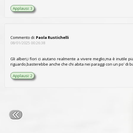
Applausi: 3
Commento di:
Paola Rustichelli
08/01/2025 00:26:38
Gli alberi,i fiori ci aiutano realmente a vivere meglio,ma è inutile
riguardo,basterebbe anche che chi abita nei paraggi con un po' di 
Applausi: 2
Tutti questi gruppi sono gestiti da personale ultra qualifica
Esponete problemi ma mai parlare di politica, di attività comme
Siete i benvenuti a “Casa Vostra” ed il vostro smartphone sm