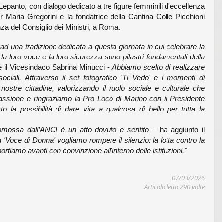
 Lepanto, con dialogo dedicato a tre figure femminili d'eccellenza
Suor Maria Gregorini e la fondatrice della Cantina Colle Picchioni
nza del Consiglio dei Ministri, a Roma
.
ad una tradizione dedicata a questa giornata in cui celebrare la
a loro voce e la loro sicurezza sono pilastri fondamentali della
e il Vicesindaco Sabrina Minucci -
Abbiamo scelto di realizzare
ciali. Attraverso il set fotografico 'Ti Vedo' e i momenti di
nostre cittadine, valorizzando il ruolo sociale e culturale che
assione e ringraziamo la Pro Loco di Marino con il Presidente
la possibilità di dare vita a qualcosa di bello per tutta la
omossa dall’ANCI è un atto dovuto e sentito
– ha aggiunto il
 'Voce di Donna' vogliamo rompere il silenzio: la lotta contro la
tiamo avanti con convinzione all'interno delle istituzioni."
07/03/2026
Articolo letto 290 volte