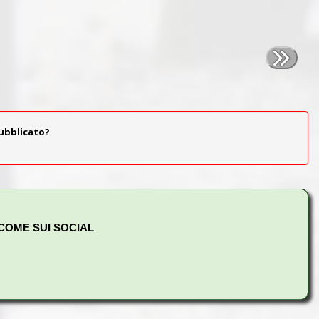
pubblicato?
 COME SUI SOCIAL
ndi di:
Castelluccia, Cava dei Selci, Due Santi, Fontana