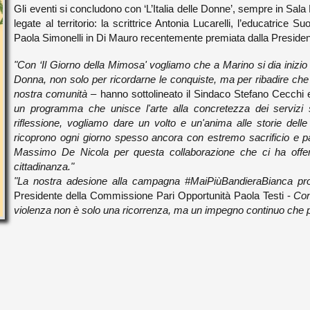
Gli eventi si concludono con ‘L’Italia delle Donne’, sempre in Sala
legate al territorio: la scrittrice Antonia Lucarelli, l’educatrice 
Paola Simonelli in Di Mauro recentemente premiata
dalla Preside
"Con ‘Il Giorno della Mimosa' vogliamo che a Marino si dia inizio 
Donna, non solo per ricordarne le conquiste, ma per ribadire che l
nostra comunità
– hanno sottolineato il Sindaco Stefano Cecchi 
un programma che unisce l'arte alla concretezza dei servizi so
riflessione, vogliamo dare un volto e un'anima alle storie delle 
ricoprono ogni giorno spesso ancora con estremo sacrificio e p
Massimo De Nicola per questa collaborazione che ci ha offerto 
cittadinanza."
"La nostra adesione alla campagna #MaiPiùBandieraBianca pr
Presidente della Commissione Pari Opportunità Paola Testi -
Con
violenza non è solo una ricorrenza, ma un impegno continuo che por