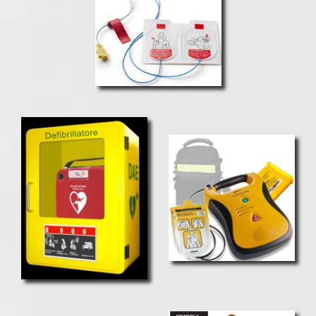
Un gestionale per la tua azienda, fatto su misura per le tue
necessità.
FraWeb.it si è ormai consolidata nel settore informatico,
grazie ad una lunga esperienza.
Professionalità, qualità e
convenienza sono gli elementi che ci identificano.
I nostri siti web si distinguono tutti per facilità di gestione,
chiarezza e ampia compatibilità tecnologica.
– Grafica su misura
– Sito responsive
– Hosting e dominio incluso in offerta
– Settaggio mail personalizzata
– Cura sui particolari
– Ottimizzazione SEO
– Ottimizzazione per Google
– Report accessi
– Assistenza gratuita
– Formazione all’uso del sito
– Integrazione con i social network
– Adeguamento alle normative privacy