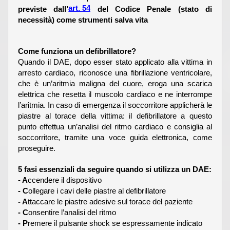
art. 54
previste dall’
del Codice Penale (stato di
necessità) come strumenti salva vita
Come funziona un defibrillatore?
Quando il DAE, dopo esser stato applicato alla vittima in
arresto cardiaco, riconosce una fibrillazione ventricolare,
che è un’aritmia maligna del cuore, eroga una scarica
elettrica che resetta il muscolo cardiaco e ne interrompe
l’aritmia. In caso di emergenza il soccorritore applicherà le
piastre al torace della vittima: il defibrillatore a questo
punto effettua un’analisi del ritmo cardiaco e consiglia al
soccorritore, tramite una voce guida elettronica, come
proseguire.
5 fasi essenziali da seguire quando si utilizza un DAE:
- A
ccendere il dispositivo
- C
ollegare i cavi delle piastre al defibrillatore
- A
ttaccare le piastre adesive sul torace del paziente
- C
onsentire l’analisi del ritmo
- P
remere il pulsante shock se espressamente indicato