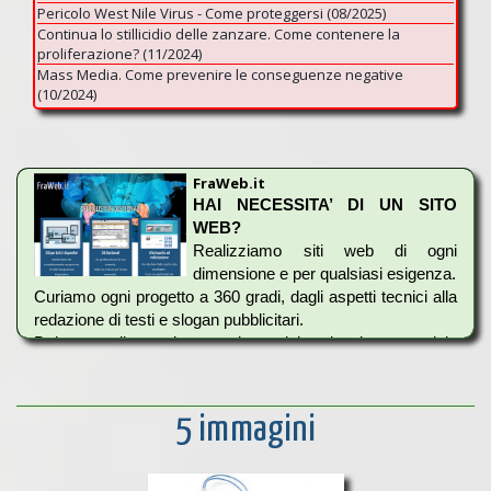
Pericolo West Nile Virus - Come proteggersi (08/2025)
Continua lo stillicidio delle zanzare. Come contenere la
proliferazione? (11/2024)
Mass Media. Come prevenire le conseguenze negative
(10/2024)
FraWeb.it
HAI NECESSITA’ DI UN SITO
WEB?
Realizziamo siti web di ogni
dimensione e per qualsiasi esigenza.
Curiamo ogni progetto a 360 gradi, dagli aspetti tecnici alla
redazione di testi e slogan pubblicitari.
Dal semplice sito vetrina del piccolo esercizio
commerciale, fino al sito corporate della grande azienda e
ai complessi progetti editoriali ed e-commerce.
5 immagini
Siti completamente responsive. Fruibili da qualsiasi
dispositivo.
Un sito ben fatto porta solo guadagno.