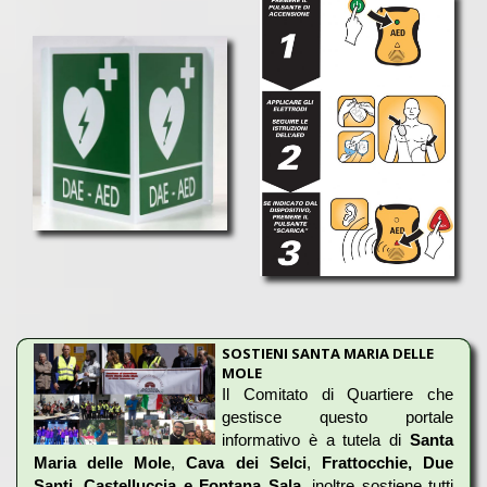
Per ottenere subito il tuo
preventivo personalizzato
puoi
compilare il modulo di contatto presente in
Questa Pagina
,
oppure inviare una mail a
info@fraweb.it
A tua disposizione per rispondere a tutte le domande.
SOSTIENI SANTA MARIA DELLE
MOLE
Il Comitato di Quartiere che
gestisce questo portale
informativo è a tutela di
Santa
Maria delle Mole
,
Cava dei Selci
,
Frattocchie, Due
Santi, Castelluccia e Fontana Sala,
inoltre sostiene tutti