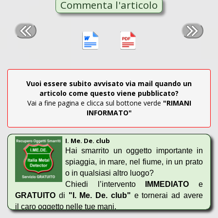
Commenta l'articolo
I banner pubblicitari
sono ben visibili da qualsiasi
dispositivo.
Per poter dare risalto alla tua attività commerciale, ciò che
devi fare è molto semplice e veloce:
Contattaci
.
Vuoi essere subito avvisato via mail quando un
Puoi richiedere informazioni, tramite il nostro “Modulo”, ai
articolo come questo viene pubblicato?
seguenti contatti:
Vai a fine pagina e clicca sul bottone verde
"RIMANI
INFORMATO"
-
Presidente
Antonio Calcagni
I. Me. De. club
Hai smarrito un oggetto importante in
-
Francesco Raso
(responsabile web)
spiaggia, in mare, nel fiume, in un prato
o in qualsiasi altro luogo?
Chiedi l’intervento
IMMEDIATO
e
GRATUITO
di
"
I. Me. De. club"
e tornerai ad avere
il caro oggetto nelle tue mani.