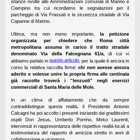
istanze rivolte alle Amministrazioni comunali di Marino e
Ciampino tra cui ricordiamo le segnalazioni per il
parcheggio di Via Frassati e la sicurezza stradale di Via
Capanne di Marino.
Ultima, ma non meno importante,
la petizione
organizzata per chiedere che Roma città
metropolitana assuma in carico il tratto stradale
denominato Via della Falcognana 61/a
, di cui vi
questo articolo
abbiamo parlato in
, per la quale è ancora in
corso la relativa raccolta firme:
chi non avesse ancora
aderito e volesse unire la propria firma alle centinaia
già raccolte troverà i “lenzuoli”
negli esercizi
commerciali di Santa Maria delle Mole
.
In un clima di affiatamento che da sempre
contraddistingue questa realtà, il Presidente Antonio
Calcagni ha poi accolto i presenti iniziando dai graditissimi
ospiti Don Jesus, Umberto Porrino, Mirko Laurenti,
intervenuti in rappresentanza delle rispettive realtà locali a
testimonianza del rapporto di amicizia stretto in anni di
collaborazione e vicinanza.