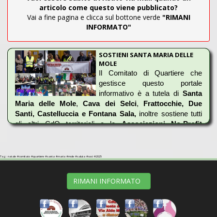
articolo come questo viene pubblicato?
Vai a fine pagina e clicca sul bottone verde
"RIMANI
INFORMATO"
SOSTIENI SANTA MARIA DELLE
MOLE
Il Comitato di Quartiere che
gestisce questo portale
informativo è a tutela di
Santa
Maria delle Mole
,
Cava dei Selci
,
Frattocchie, Due
Santi, Castelluccia e Fontana Sala,
inoltre sostiene tutti
gli altri CdQ territoriali e le
Associazioni No-Profit
dell’Interland.
Se hai a cuore il tuo ambiente e vuoi difenderlo,
Tag: natale #comitato #quartiere #santa #maria #mole #saluta #soci #2025
tutelarlo ma non hai i mezzi o capacità, noi siamo
al tuo fianco.
RIMANI INFORMATO
Offriamo i nostri servizi unicamente ad Aziende e/o Privati
che svolgono la propria attività nella nostra area geografica.