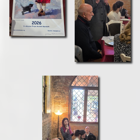
– Ottimizzazione SEO
– Ottimizzazione per Google
– Report accessi
– Assistenza gratuita
– Formazione all’uso del sito
– Integrazione con i social network
– Adeguamento alle normative privacy
Per ottenere subito il tuo
preventivo personalizzato
puoi
compilare il modulo di contatto presente in
Questa Pagina
,
oppure inviare una mail a
info@fraweb.it
A tua disposizione per rispondere a tutte le domande.