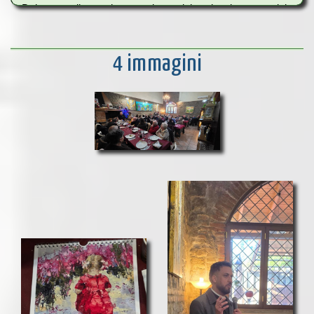
Dal semplice sito vetrina del piccolo esercizio
commerciale, fino al sito corporate della grande azienda e
ai complessi progetti editoriali ed e-commerce.
4 immagini
Siti completamente responsive. Fruibili da qualsiasi
dispositivo.
Un sito ben fatto porta solo guadagno.
Un gestionale per la tua azienda, fatto su misura per le tue
necessità.
FraWeb.it si è ormai consolidata nel settore informatico,
grazie ad una lunga esperienza.
Professionalità, qualità e
convenienza sono gli elementi che ci identificano.
I nostri siti web si distinguono tutti per facilità di gestione,
chiarezza e ampia compatibilità tecnologica.
– Grafica su misura
– Sito responsive
– Hosting e dominio incluso in offerta
– Settaggio mail personalizzata
– Cura sui particolari