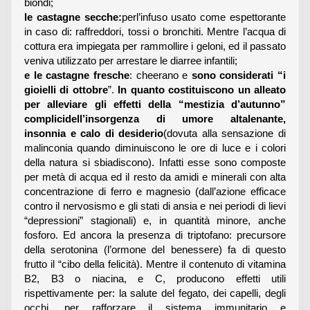
biondi;
le castagne secche:
perl’infuso usato come espettorante
in caso di: raffreddori, tossi o bronchiti. Mentre l’acqua di
cottura era impiegata per rammollire i geloni, ed il passato
veniva utilizzato per arrestare le diarree infantili;
e le castagne fresche
: cheerano e
sono considerati “i
gioielli di ottobre
”.
In quanto costituiscono un alleato
per alleviare gli effetti della “mestizia d’autunno”
complicidell’insorgenza di umore altalenante,
insonnia e calo di desiderio
(dovuta alla sensazione di
malinconia quando diminuiscono le ore di luce e i colori
della natura si sbiadiscono). Infatti esse sono composte
per metà di acqua ed il resto da amidi e minerali con alta
concentrazione di ferro e magnesio (dall’azione efficace
contro il nervosismo e gli stati di ansia e nei periodi di lievi
“depressioni” stagionali) e, in quantità minore, anche
fosforo. Ed ancora la presenza di triptofano: precursore
della serotonina (l’ormone del benessere) fa di questo
frutto il “cibo della felicità). Mentre il contenuto di vitamina
B2, B3 o niacina, e C, producono effetti utili
rispettivamente per: la salute del fegato, dei capelli, degli
occhi, per rafforzare il sistema immunitario e