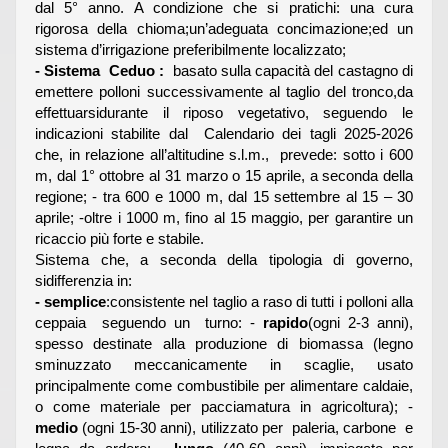
dal 5° anno. A condizione che si pratichi: una cura
rigorosa della chioma;un’adeguata concimazione;ed un
sistema d’irrigazione preferibilmente localizzato;
-
Sistema Ceduo :
basato sulla capacità del castagno di
emettere polloni successivamente al taglio del tronco,da
effettuarsidurante il riposo vegetativo, seguendo le
indicazioni stabilite dal Calendario dei tagli 2025-2026
che, in relazione all’altitudine s.l.m., prevede: sotto i 600
m, dal 1° ottobre al 31 marzo o 15 aprile, a seconda della
regione; - tra 600 e 1000 m, dal 15 settembre al 15 – 30
aprile; -oltre i 1000 m, fino al 15 maggio, per garantire un
ricaccio più forte e stabile.
Sistema che, a seconda della tipologia di governo,
sidifferenzia in:
-
semplice
:consistente nel taglio a raso di tutti i polloni alla
ceppaia seguendo un turno: -
rapido
(ogni 2-3 anni),
spesso destinate alla produzione di biomassa (legno
sminuzzato meccanicamente in scaglie, usato
principalmente come combustibile per alimentare caldaie,
o come materiale per pacciamatura in agricoltura); -
medio
(ogni 15-30 anni), utilizzato per paleria, carbone e