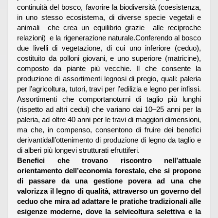
continuità del bosco, favorire la biodiversità (coesistenza,
in uno stesso ecosistema, di diverse specie vegetali e
animali che crea un equilibrio grazie alle reciproche
relazioni) e la rigenerazione naturale.Conferendo al bosco
due livelli di vegetazione, di cui uno inferiore (ceduo),
costituito da polloni giovani, e uno superiore (matricine),
composto da piante più vecchie. Il che consente la
produzione di assortimenti legnosi di pregio, quali: paleria
per l’agricoltura, tutori, travi per l’edilizia e legno per infissi.
Assortimenti che comportanoturni di taglio più lunghi
(rispetto ad altri cedui) che variano dai 10–25 anni per la
paleria, ad oltre 40 anni per le travi di maggiori dimensioni,
ma che, in compenso, consentono di fruire dei benefici
derivantidall’ottenimento di produzione di legno da taglio e
di alberi più longevi strutturati efruttiferi.
Benefici che trovano riscontro nell’attuale
orientamento dell’economia forestale, che si propone
di passare da una gestione povera ad una che
valorizza il legno di qualità, attraverso un governo del
ceduo che mira ad adattare le pratiche tradizionali alle
esigenze moderne, dove la selvicoltura selettiva e la