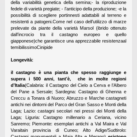
della variabilità genetica della semina;- la riproduzione
fedele di varietà pregiate; - l’anticipo della produzione; -e la
possibilità di scegliere portinnesti adattabili al terreno e
resistenti a patogeni.Come nel caso dell’utilizzo di marze
prelevate da piante della varietà Marsol (ibrido ottenuto
dall’incrocio tra il castagno europeo e quello
giapponese)che garantisce una apprezzabile resistenzaal
temibilissimoCinipide
Longevità:
il castagno è una pianta che spesso raggiunge e
supera i 500 anni, tant’è, che in molte regioni
d’Italia
(Calabria: il Castagno del Cielo a Cerva e l’Albero
del Pane a Sersale; Sardegna: Castagno di Ghenna e
Creccu a Tonara di Nuoro; Abruzzo e Marche castagneti
antichi nei dintorni del Parco del Gran Sasso e Monti della
Laga; Lazio: castagni secolari nei pressi dei Monti della
Laga; Liguria: Castagno millenario a Ceriana, vicino
Sanremo; Piemonte: esemplari antichi a Val Maira e Val
Varaitain provincia di Cuneo; Alto Adige/Sudtirolo:
Castagni monumentali a Maia Alta e Merano)
esistono