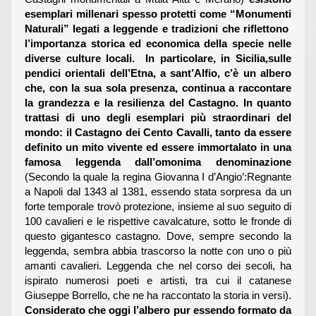
esemplari millenari spesso protetti come “Monumenti
Naturali” legati a leggende e tradizioni che riflettono
l’importanza storica ed economica della specie nelle
diverse culture locali. In particolare, in Sicilia,sulle
pendici orientali dell’Etna, a sant’Alfio, c’è un albero
che, con la sua sola presenza, continua a raccontare
la grandezza e la resilienza del Castagno. In quanto
trattasi di uno degli esemplari più straordinari del
mondo: il Castagno dei Cento Cavalli, tanto da essere
definito un mito vivente ed essere immortalato in una
famosa leggenda dall’omonima denominazione
(Secondo la quale la regina Giovanna I d’Angio’:Regnante
a Napoli dal 1343 al 1381, essendo stata sorpresa da un
forte temporale trovò protezione, insieme al suo seguito di
100 cavalieri e le rispettive cavalcature, sotto le fronde di
questo gigantesco castagno. Dove, sempre secondo la
leggenda, sembra abbia trascorso la notte con uno o più
amanti cavalieri. Leggenda che nel corso dei secoli, ha
ispirato numerosi poeti e artisti, tra cui il catanese
Giuseppe Borrello, che ne ha raccontato la storia in versi).
Considerato che oggi l’albero pur essendo formato da