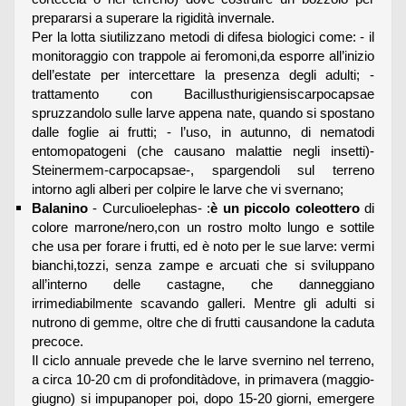
prepararsi a superare la rigidità invernale.
Per la lotta siutilizzano metodi di difesa biologici come: - il
monitoraggio con trappole ai feromoni,da esporre all’inizio
dell’estate per intercettare la presenza degli adulti; -
trattamento con Bacillusthurigiensiscarpocapsae
spruzzandolo sulle larve appena nate, quando si spostano
dalle foglie ai frutti; - l’uso, in autunno, di nematodi
entomopatogeni (che causano malattie negli insetti)-
Steinermem-carpocapsae-, spargendoli sul terreno
intorno agli alberi per colpire le larve che vi svernano;
Balanino
- Curculioelephas- :
è un piccolo coleottero
di
colore marrone/nero,con un rostro molto lungo e sottile
che usa per forare i frutti, ed è noto per le sue larve: vermi
bianchi,tozzi, senza zampe e arcuati che si sviluppano
all’interno delle castagne, che danneggiano
irrimediabilmente scavando galleri. Mentre gli adulti si
nutrono di gemme, oltre che di frutti causandone la caduta
precoce.
Il ciclo annuale prevede che le larve svernino nel terreno,
a circa 10-20 cm di profonditàdove, in primavera (maggio-
giugno) si impupanoper poi, dopo 15-20 giorni, emergere