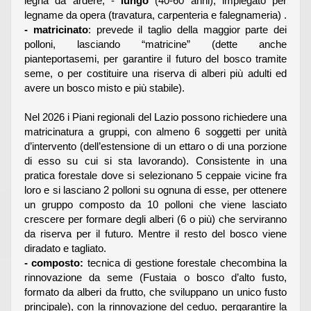
legna da ardere; -
lungo
(40-60 anni), impiegato per
legname da opera (travatura, carpenteria e falegnameria) .
-
matricinato
: prevede il taglio della maggior parte dei
polloni, lasciando “matricine” (dette anche
pianteportasemi, per garantire il futuro del bosco tramite
seme, o per costituire una riserva di alberi più adulti ed
avere un bosco misto e più stabile).
Nel 2026 i Piani regionali del Lazio possono richiedere una
matricinatura a gruppi, con almeno 6 soggetti per unità
d’intervento (dell’estensione di un ettaro o di una porzione
di esso su cui si sta lavorando). Consistente in una
pratica forestale dove si selezionano 5 ceppaie vicine fra
loro e si lasciano 2 polloni su ognuna di esse, per ottenere
un gruppo composto da 10 polloni che viene lasciato
crescere per formare degli alberi (6 o più) che serviranno
da riserva per il futuro. Mentre il resto del bosco viene
diradato e tagliato.
-
composto:
tecnica di gestione forestale checombina la
rinnovazione da seme (Fustaia o bosco d’alto fusto,
formato da alberi da frutto, che sviluppano un unico fusto
principale), con la rinnovazione del ceduo, pergarantire la