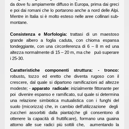
da dove fu ampiamente diffuso in Europa, prima dai greci
e poi dai romani che lo portarono anche a nord delle Alpi.
Mentre in Italia si è molto esteso nelle aree collinari sub-
montane.
Consistenza e Morfologia:
trattasi di un maestoso
grande albero a foglia caduta, con chioma espansa
tondeggiante, con una circonferenza di 6 – 8 m ed una
altezza normalmente di 15 – 20 m, ma che può superare
i 25-30.
Caratteristiche componenti struttura: - tronco:
robusto
,
tozzo ed eretto che diventa rugoso con il
crescere, dal quale si dipartono ramificazioni ad altezze
modeste; -
apparato radicale
: inizialmente fittonante per
poi divenire espanso e ramificato, sul quale si determina
una relazione simbiotica mutualistica con i funghi del
suolo (micorizza) che, in cambio dell’utilizzazione degli
zuccheri assorbiti dalla pianta(che gli consentono di
ottenere la capacità di fruttificare), formano una guaina
attorno alle sue radici più sottili che, aumentando la