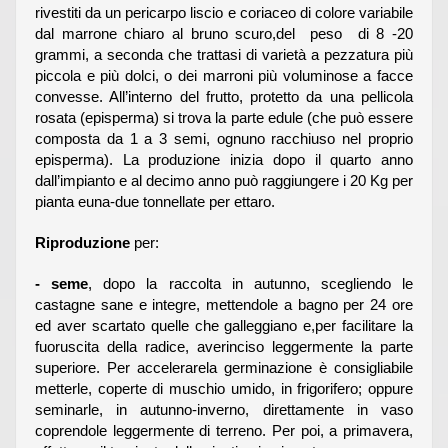
rivestiti da un pericarpo liscio e coriaceo di colore variabile
dal marrone chiaro al bruno scuro,del peso di 8 -20
grammi, a seconda che trattasi di varietà a pezzatura più
piccola e più dolci, o dei marroni più voluminose a facce
convesse. All’interno del frutto, protetto da una pellicola
rosata (episperma) si trova la parte edule (che può essere
composta da 1 a 3 semi, ognuno racchiuso nel proprio
episperma). La produzione inizia dopo il quarto anno
dall’impianto e al decimo anno può raggiungere i 20 Kg per
pianta euna-due tonnellate per ettaro.
Riproduzione
per:
- seme
, dopo la raccolta in autunno, scegliendo le
castagne sane e integre, mettendole a bagno per 24 ore
ed aver scartato quelle che galleggiano e,per facilitare la
fuoruscita della radice, averinciso leggermente la parte
superiore. Per accelerarela germinazione è consigliabile
metterle, coperte di muschio umido, in frigorifero; oppure
seminarle, in autunno-inverno, direttamente in vaso
coprendole leggermente di terreno. Per poi, a primavera,