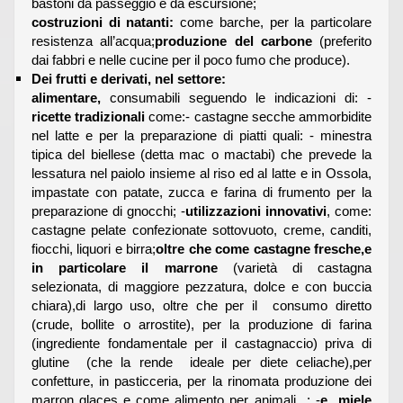
bastoni da passeggio e da escursione;
costruzioni di natanti:
come barche, per la particolare
resistenza all’acqua;
produzione del carbone
(preferito
dai fabbri e nelle cucine per il poco fumo che produce).
Dei frutti e derivati, nel settore:
alimentare,
consumabili seguendo le indicazioni di: -
ricette tradizionali
come:- castagne secche ammorbidite
nel latte e per la preparazione di piatti quali: - minestra
tipica del biellese (detta mac o mactabi) che prevede la
lessatura nel paiolo insieme al riso ed al latte e in Ossola,
impastate con patate, zucca e farina di frumento per la
preparazione di gnocchi; -
utilizzazioni innovativi
, come:
castagne pelate confezionate sottovuoto, creme, canditi,
fiocchi, liquori e birra;
oltre che come castagne fresche,e
in particolare il marrone
(varietà di castagna
selezionata, di maggiore pezzatura, dolce e con buccia
chiara),di largo uso, oltre che per il consumo diretto
(crude, bollite o arrostite), per la produzione di farina
(ingrediente fondamentale per il castagnaccio) priva di
glutine (che la rende ideale per diete celiache),per
confetture, in pasticceria, per la rinomata produzione dei
marron glaces e come alimento per animali ; -
e miele