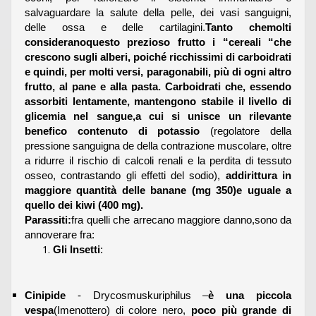
salvaguardare la salute della pelle, dei vasi sanguigni,
delle ossa e delle cartilagini.
Tanto chemolti
consideranoquesto prezioso frutto i “cereali “che
crescono sugli alberi, poiché ricchissimi di carboidrati
e quindi, per molti versi, paragonabili, più di ogni altro
frutto, al pane e alla pasta. Carboidrati che, essendo
assorbiti lentamente, mantengono stabile il livello di
glicemia nel sangue,a cui si unisce un rilevante
benefico contenuto di potassio
(regolatore della
pressione sanguigna de della contrazione muscolare, oltre
a ridurre il rischio di calcoli renali e la perdita di tessuto
osseo, contrastando gli effetti del sodio),
addirittura in
maggiore quantità delle banane (mg 350)e uguale a
quello dei kiwi (400 mg).
Parassiti:
fra quelli che arrecano maggiore danno,sono da
annoverare fra:
Gli Insetti
:
Cinipide
- Drycosmuskuriphilus –
è una piccola
vespa
(Imenottero) di colore nero,
poco più grande di