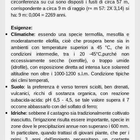
circonferenza su cui sono disposti i fusti di circa 57 m,
corrispondente a circa 9 m di raggio (r= m 57: 2X 3,14) si
ha: 9 m: 0,004 = 2269 anni.
Esigenze:
Climatiche
: essendo una specie termofila, mesofila e
moderatamente eliofila, cioè che prospera bene sia in
ambienti con temperature superiori a 45 °C, che in
condizioni intermedie, tra i 20 -45°C,purché non
eccessivamente secche (xerofile), o troppo umide
(idrofile), con esposizione diretta ad intensa luce solareed
altitudine non oltre i 1000-1200 s.l.m. Condizione tipiche
dei climi temperati,
Suolo
: la preferenza è verso terreni sciolti, ben drenati,
vulcanici, ricchi di sostanza organica, con reazione
subacida-acida: pH 6,5 - 4,5, se tale valore supera il 7
occorre abbassarlo con del solfato di ferro;
Idriche
: sebbene il castagno sia tradizionalmente coltivato
inasciutto, l’irrigazione risulta essere importante, specie in
zone dove le precipitazioni annue non superano i 600 mm.
In particolare, quando trattasi di giovani piante, che per i
primi 3 anni dall’impianto necessitano un costante