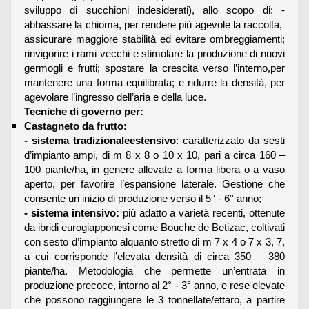
sviluppo di succhioni indesiderati), allo scopo di: -
abbassare la chioma, per rendere più agevole la raccolta,
assicurare maggiore stabilità ed evitare ombreggiamenti;
rinvigorire i rami vecchi e stimolare la produzione di nuovi
germogli e frutti; spostare la crescita verso l’interno,per
mantenere una forma equilibrata; e ridurre la densità, per
agevolare l’ingresso dell’aria e della luce.
Tecniche di governo per:
Castagneto da frutto:
- sistema tradizionaleestensivo
: caratterizzato da sesti
d’impianto ampi, di m 8 x 8 o 10 x 10, pari a circa 160 –
100 piante/ha, in genere allevate a forma libera o a vaso
aperto, per favorire l’espansione laterale. Gestione che
consente un inizio di produzione verso il 5° - 6° anno;
- sistema intensivo:
più adatto a varietà recenti, ottenute
da ibridi eurogiapponesi come Bouche de Betizac, coltivati
con sesto d’impianto alquanto stretto di m 7 x 4 o 7 x 3, 7,
a cui corrisponde l’elevata densità di circa 350 – 380
piante/ha. Metodologia che permette un’entrata in
produzione precoce, intorno al 2° - 3° anno, e rese elevate
che possono raggiungere le 3 tonnellate/ettaro, a partire