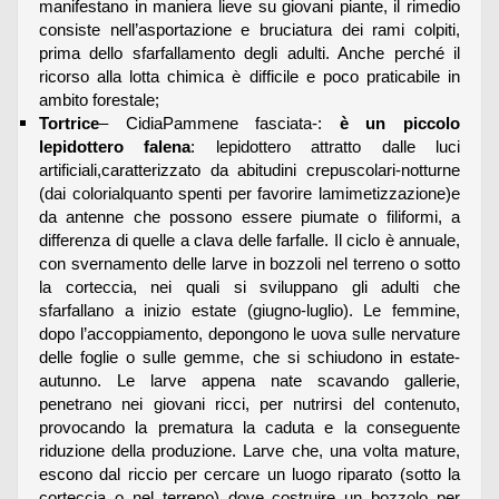
manifestano in maniera lieve su giovani piante, il rimedio
consiste nell’asportazione e bruciatura dei rami colpiti,
prima dello sfarfallamento degli adulti. Anche perché il
ricorso alla lotta chimica è difficile e poco praticabile in
ambito forestale;
Tortrice
– CidiaPammene fasciata-:
è un piccolo
lepidottero falena
: lepidottero attratto dalle luci
artificiali,caratterizzato da abitudini crepuscolari-notturne
(dai colorialquanto spenti per favorire lamimetizzazione)e
da antenne che possono essere piumate o filiformi, a
differenza di quelle a clava delle farfalle. Il ciclo è annuale,
con svernamento delle larve in bozzoli nel terreno o sotto
la corteccia, nei quali si sviluppano gli adulti che
sfarfallano a inizio estate (giugno-luglio). Le femmine,
dopo l’accoppiamento, depongono le uova sulle nervature
delle foglie o sulle gemme, che si schiudono in estate-
autunno. Le larve appena nate scavando gallerie,
penetrano nei giovani ricci, per nutrirsi del contenuto,
provocando la prematura la caduta e la conseguente
riduzione della produzione. Larve che, una volta mature,
escono dal riccio per cercare un luogo riparato (sotto la
corteccia o nel terreno) dove costruire un bozzolo per