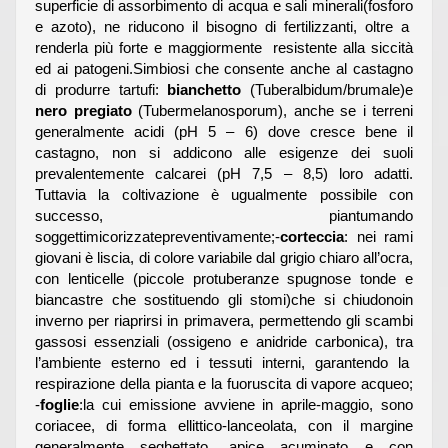
superficie di assorbimento di acqua e sali minerali(fosforo
e azoto), ne riducono il bisogno di fertilizzanti, oltre a
renderla più forte e maggiormente resistente alla siccità
ed ai patogeni.Simbiosi che consente anche al castagno
di produrre tartufi:
bianchetto
(Tuberalbidum/brumale)e
nero pregiato
(Tubermelanosporum), anche se i terreni
generalmente acidi (pH 5 – 6) dove cresce bene il
castagno, non si addicono alle esigenze dei suoli
prevalentemente calcarei (pH 7,5 – 8,5) loro adatti.
Tuttavia la coltivazione è ugualmente possibile con
successo, piantumando
soggettimicorizzatepreventivamente;-
corteccia
: nei rami
giovani è liscia, di colore variabile dal grigio chiaro all’ocra,
con lenticelle (piccole protuberanze spugnose tonde e
biancastre che sostituendo gli stomi)che si chiudonoin
inverno per riaprirsi in primavera, permettendo gli scambi
gassosi essenziali (ossigeno e anidride carbonica), tra
l’ambiente esterno ed i tessuti interni, garantendo la
respirazione della pianta e la fuoruscita di vapore acqueo;
-
foglie
:la cui emissione avviene in aprile-maggio, sono
coriacee, di forma ellittico-lanceolata, con il margine
generalmente seghettato, apice acuminato e con