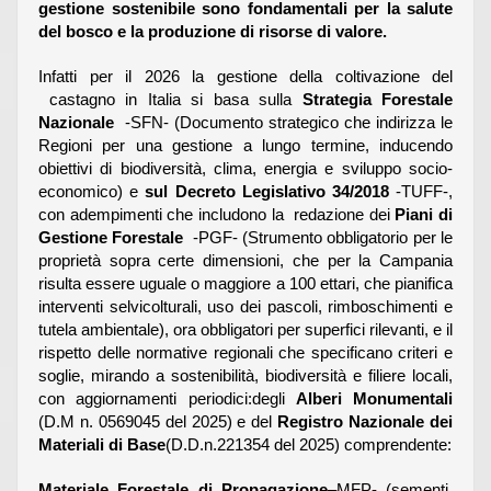
gestione sostenibile sono fondamentali per la salute
del bosco e la produzione di risorse di valore.
Infatti per il 2026 la gestione della coltivazione del
castagno in Italia si basa sulla
Strategia Forestale
Nazionale
-SFN- (Documento strategico che indirizza le
Regioni per una gestione a lungo termine, inducendo
obiettivi di biodiversità, clima, energia e sviluppo socio-
economico) e
sul Decreto Legislativo 34/2018
-TUFF-,
con adempimenti che includono la redazione dei
Piani di
Gestione Forestale
-PGF- (Strumento obbligatorio per le
proprietà sopra certe dimensioni, che per la Campania
risulta essere uguale o maggiore a 100 ettari, che pianifica
interventi selvicolturali, uso dei pascoli, rimboschimenti e
tutela ambientale), ora obbligatori per superfici rilevanti, e il
rispetto delle normative regionali che specificano criteri e
soglie, mirando a sostenibilità, biodiversità e filiere locali,
con aggiornamenti periodici:degli
Alberi Monumentali
(D.M n. 0569045 del 2025) e del
Registro Nazionale dei
Materiali di Base
(D.D.n.221354 del 2025) comprendente:
Materiale Forestale di Propagazione
–MFP- (sementi,