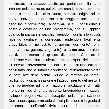
-
innesto
: - a
spacco
, adatto per portainnesti (la parte
inferiore della pianta su cui va applicata la parte superiore:
nesto o marza di un’altra pianta, per dare origine ad un
nuovo individuo) con tronco di maggiorediametro, da
eseguire in primavera; - a
gemma o a T
, per il quale il
nesto è costituito da una solagemma, che si applica
quando la pianta è in succhio (periodo in cui la linfa circola
facendo gonfiare la corteccia, rendendola facilmente
staccabile), a fine estate (a gemma dormiente), o in
primavera (a gemma vegetante); o -
a corona
, su alberi
adulti, con tronco di grosso diametro. Secondo la
tradizione contadina ed alcune teorie di esperti del settore,
gli innesti dovrebbero praticarsi in fase di luna calante,
per il fatto che la linfarisalendomeno intensamente verso
le parti alte della pianta, riduce lo “stress da ferita”,
facilitando la cicatrizzazione e l’attecchimento del nesto. Il
che porterebbe ad una maggiore produzione di frutti;
mentre in fase di luna crescente favorirebbe un maggior
sviluppo vegetativo, a discapito della fruttificazione.
Comunque, questo metodo di moltiplicazione è in grado di
assicurare: -l’uniformità della coltura; - il superamento