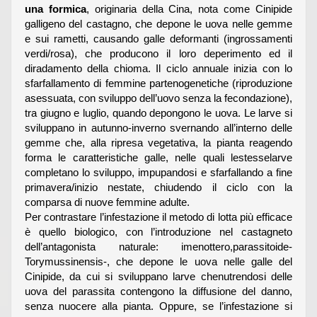
una formica
, originaria della Cina, nota come Cinipide
galligeno del castagno, che depone le uova nelle gemme
e sui rametti, causando galle deformanti (ingrossamenti
verdi/rosa), che producono il loro deperimento ed il
diradamento della chioma. Il ciclo annuale inizia con lo
sfarfallamento di femmine partenogenetiche (riproduzione
asessuata, con sviluppo dell’uovo senza la fecondazione),
tra giugno e luglio, quando depongono le uova. Le larve si
sviluppano in autunno-inverno svernando all’interno delle
gemme che, alla ripresa vegetativa, la pianta reagendo
forma le caratteristiche galle, nelle quali lestesselarve
completano lo sviluppo, impupandosi e sfarfallando a fine
primavera/inizio nestate, chiudendo il ciclo con la
comparsa di nuove femmine adulte.
Per contrastare l’infestazione il metodo di lotta più efficace
è quello biologico, con l’introduzione nel castagneto
dell’antagonista naturale: imenottero,parassitoide-
Torymussinensis-, che depone le uova nelle galle del
Cinipide, da cui si sviluppano larve chenutrendosi delle
uova del parassita contengono la diffusione del danno,
senza nuocere alla pianta. Oppure, se l’infestazione si