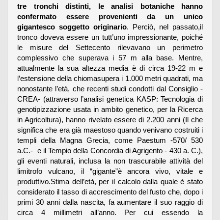
tre tronchi distinti, le analisi botaniche hanno
confermato essere provenienti da un unico
gigantesco soggetto originario
. Perciò, nel passato,il
tronco doveva essere un tutt’uno impressionante, poiché
le misure del Settecento rilevavano un perimetro
complessivo che superava i 57 m alla base. Mentre,
attualmente la sua altezza media è di circa 19-22 m e
l’estensione della chiomasupera i 1.000 metri quadrati, ma
nonostante l’età, che recenti studi condotti dal Consiglio -
CREA- (attraverso l’analisi genetica KASP: Tecnologia di
genotipizzazione usata in ambito genetico, per la Ricerca
in Agricoltura), hanno rivelato essere di 2.200 anni (Il che
significa che era già maestoso quando venivano costruiti i
templi della Magna Grecia, come Paestum -570/ 530
a.C.- e il Tempio della Concordia di Agrigento - 430 a. C.),
gli eventi naturali, inclusa la non trascurabile attività del
limitrofo vulcano, il “gigante”è ancora vivo, vitale e
produttivo.Stima dell’età, per il calcolo dalla quale è stato
considerato il tasso di accrescimento del fusto che, dopo i
primi 30 anni dalla nascita, fa aumentare il suo raggio di
circa 4 millimetri all’anno. Per cui essendo la