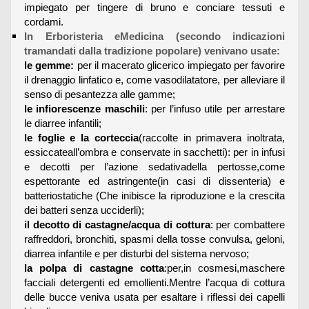
impiegato per tingere di bruno e conciare tessuti e
cordami.
In Erboristeria eMedicina (secondo indicazioni
tramandati dalla tradizione popolare) venivano usate:
le gemme:
per il macerato glicerico impiegato per favorire
il drenaggio linfatico e, come vasodilatatore, per alleviare il
senso di pesantezza alle gamme;
le infiorescenze maschili
: per l’infuso utile per arrestare
le diarree infantili;
le foglie e la corteccia
(raccolte in primavera inoltrata,
essiccateall’ombra e conservate in sacchetti): per in infusi
e decotti per l’azione sedativadella pertosse,come
espettorante ed astringente(in casi di dissenteria) e
batteriostatiche (Che inibisce la riproduzione e la crescita
dei batteri senza ucciderli);
il decotto di castagne/acqua di cottura
: per combattere
raffreddori, bronchiti, spasmi della tosse convulsa, geloni,
diarrea infantile e per disturbi del sistema nervoso;
la polpa di castagne cotta
:per,in cosmesi,maschere
facciali detergenti ed emollienti.Mentre l’acqua di cottura
delle bucce veniva usata per esaltare i riflessi dei capelli