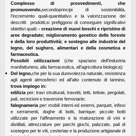
Complesso di provvedimenti, che
promuovendo,
secondoprincipi di sostenibilità,
l’incremento quali-quantitativo e la valorizzazione dei
descritti prodotti,si prefiggono di conseguire significativi
obiettivi quali
: - creazione di nuovi boschi e ripristino di
aree degradate; miglioramento genetico delle foreste
e della loro produttività; e sostegno alle industrie del
legno, del sughero, alimentari e della cosmetica e
farmaceutica.
Possibili utilizzazioni
(che spaziano dell’industria
manifatturiera, alla farmaceutica, all’agricoltura biologica):
Del legno,
che per la sua durevolezza naturale, resistenza
agli agenti atmosferici ed all’alto contenuto di tannino,
trova impiego in:
edilizia
per: travi strutturali, travetti, tetti, tettoie, pergolati,
pali, recinzioni e traversine ferroviarie;
falegnameria
per: mobili interni ed esterni, parquet, infissi
e serramenti, doghe di botti, barrique: piccole botti
utilizzate per l’affinamento e la maturazione di vini e
distillati, attrezzature per parchi giochi, palizzate, pali di
sostegno per le viti, cesteriae e la produzione artigianale di