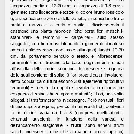
lunghezza media di 12-20 cm e larghezza di 3-6 cm; -
gemme:
sono liscecorte e tozze, di colore bruno rossiccio
e, a seconda delle zone e delle varietà, si schiudono tra la
metà di marzo e la metà di aprile; -
fiori:
essendo il
castagno una pianta monoica (che porta fiori maschili-
staminiferi- e femminili – carpelliferi- sullo stesso
soggetto), con fiori maschili riuniti in glomeruli ubicati su
amenti (infiorescenza con asse allungato) lunghi 10-30
cm, dal portamento pendulo o eretto, e infiorescenze
femminili che si trovano alla base degli amenti, situati
all’ascella delle foglie superiori. Infiorescenze, ognuna
delle quali contiene, di solito, 3 fiori protetti da un involucro,
detto copula, da cui fuoriescono 3 stili(elementi riproduttivi
femminili).E mentre la copula si evolverà in riccioverde
cosparso di spine che si apre a maturità; i fiori, una volta
allegati, si trasformeranno in castagne. Però non tutti i fiori
di una cupola allegano, per cui il numero di frutti contenuti
in un riccio varia da 1 a 3 (compresi quelli abortiti,
chiamati guscioni), in funzione della varietà e
dell’andamento stagionale; -
frutti
: sono acheni (frutti
secchi indeiscenti, cioè che a maturità non si aprono)