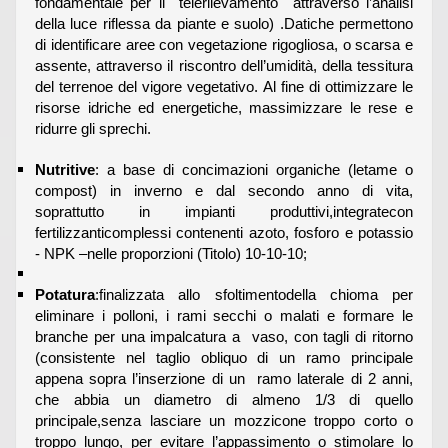
fondamentale per il telerilevamento attraverso l’analisi
della luce riflessa da piante e suolo) .Datiche permettono
di identificare aree con vegetazione rigogliosa, o scarsa e
assente, attraverso il riscontro dell’umidità, della tessitura
del terrenoe del vigore vegetativo. Al fine di ottimizzare le
risorse idriche ed energetiche, massimizzare le rese e
ridurre gli sprechi.
Nutritive
: a base di concimazioni organiche (letame o
compost) in inverno e dal secondo anno di vita,
soprattutto in impianti produttivi,integratecon
fertilizzanticomplessi contenenti azoto, fosforo e potassio
- NPK –nelle proporzioni (Titolo) 10-10-10;
Potatura
:finalizzata allo sfoltimentodella chioma per
eliminare i polloni, i rami secchi o malati e formare le
branche per una impalcatura a vaso, con tagli di ritorno
(consistente nel taglio obliquo di un ramo principale
appena sopra l’inserzione di un ramo laterale di 2 anni,
che abbia un diametro di almeno 1/3 di quello
principale,senza lasciare un mozzicone troppo corto o
troppo lungo, per evitare l’appassimento o stimolare lo