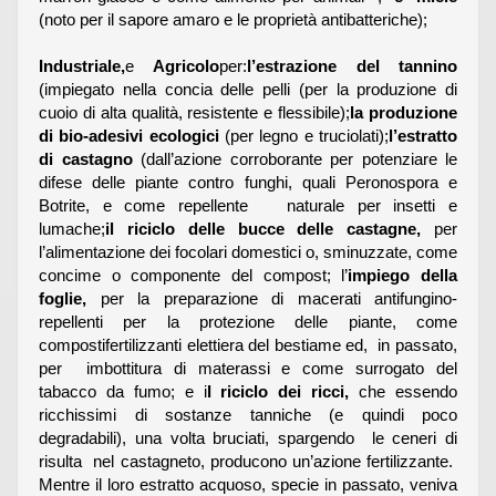
(noto per il sapore amaro e le proprietà antibatteriche);
Industriale,
e
Agricolo
per:
l’estrazione del tannino
(impiegato nella concia delle pelli (per la produzione di
cuoio di alta qualità, resistente e flessibile);
la produzione
di bio-adesivi ecologici
(per legno e truciolati);
l’estratto
di castagno
(dall’azione corroborante per potenziare le
difese delle piante contro funghi, quali Peronospora e
Botrite, e come repellente naturale per insetti e
lumache;
il riciclo delle bucce delle castagne,
per
l’alimentazione dei focolari domestici o, sminuzzate, come
concime o componente del compost; l’
impiego della
foglie,
per la preparazione di macerati antifungino-
repellenti per la protezione delle piante, come
compostifertilizzanti elettiera del bestiame ed, in passato,
per imbottitura di materassi e come surrogato del
tabacco da fumo; e i
l riciclo dei ricci,
che essendo
ricchissimi di sostanze tanniche (e quindi poco
degradabili), una volta bruciati, spargendo le ceneri di
risulta nel castagneto, producono un’azione fertilizzante.
Mentre il loro estratto acquoso, specie in passato, veniva