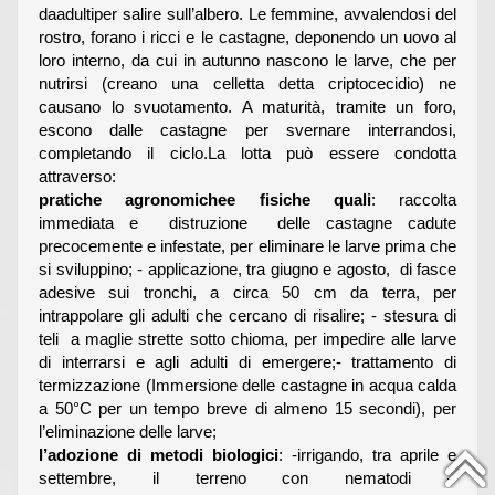
daadultiper salire sull’albero. Le femmine, avvalendosi del
rostro, forano i ricci e le castagne, deponendo un uovo al
loro interno, da cui in autunno nascono le larve, che per
nutrirsi (creano una celletta detta criptocecidio) ne
causano lo svuotamento. A maturità, tramite un foro,
escono dalle castagne per svernare interrandosi,
completando il ciclo.La lotta può essere condotta
attraverso:
pratiche agronomichee fisiche quali
: raccolta
immediata e distruzione delle castagne cadute
precocemente e infestate, per eliminare le larve prima che
si sviluppino; - applicazione, tra giugno e agosto, di fasce
adesive sui tronchi, a circa 50 cm da terra, per
intrappolare gli adulti che cercano di risalire; - stesura di
teli a maglie strette sotto chioma, per impedire alle larve
di interrarsi e agli adulti di emergere;- trattamento di
termizzazione (Immersione delle castagne in acqua calda
a 50°C per un tempo breve di almeno 15 secondi), per
l’eliminazione delle larve;
l’adozione di metodi biologici
: -irrigando, tra aprile e
settembre, il terreno con nematodi –