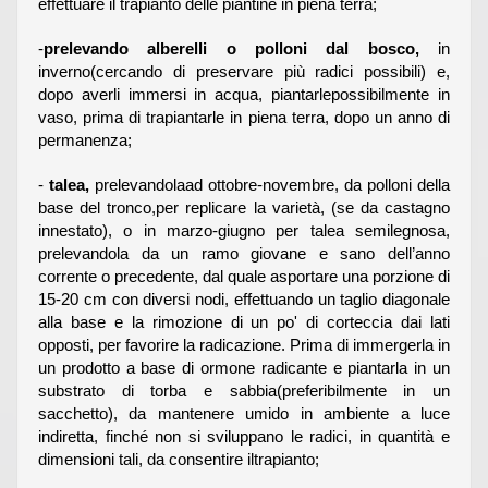
effettuare il trapianto delle piantine in piena terra;
-
prelevando alberelli o polloni dal bosco,
in
inverno(cercando di preservare più radici possibili) e,
dopo averli immersi in acqua, piantarlepossibilmente in
vaso, prima di trapiantarle in piena terra, dopo un anno di
permanenza;
-
talea,
prelevandolaad ottobre-novembre, da polloni della
base del tronco,per replicare la varietà, (se da castagno
innestato), o in marzo-giugno per talea semilegnosa,
prelevandola da un ramo giovane e sano dell’anno
corrente o precedente, dal quale asportare una porzione di
15-20 cm con diversi nodi, effettuando un taglio diagonale
alla base e la rimozione di un po' di corteccia dai lati
opposti, per favorire la radicazione. Prima di immergerla in
un prodotto a base di ormone radicante e piantarla in un
substrato di torba e sabbia(preferibilmente in un
sacchetto), da mantenere umido in ambiente a luce
indiretta, finché non si sviluppano le radici, in quantità e
dimensioni tali, da consentire iltrapianto;