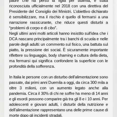
padre che ha perso la figlia per bulimia, è stata
riconosciuta ufficialmente nel 2018 con una direttiva del
Presidente del Consiglio dei Ministri. L’obiettivo dichiarato
è sensibilizzare, ma il rischio è quello di fermarsi a una
narrazione rassicurante, che riduce questi disturbi a
“problemi di corpo e di cibo”.
Negli ultimi anni molti articoli hanno insistito sull’idea che i
DCA nascano principalmente tra i banchi di scuola e nelle
parole degli adulti: un commento sul fisico, una battuta sul
piatto, la pressione dei social. È sicuramente importante
riflettere su linguaggio, body shaming e cultura della dieta,
ma fermarsi qui significa confondere la superficie con le
profondità della sofferenza.
In Italia le persone con un disturbo dell’alimentazione sono
passate, dai primi anni Duemila a oggi, da circa 300 mila a
oltre 3 milioni, con un aumento legato anche alla
pandemia. Circa il 30% di chi ne soffre ha meno di 14 anni
e gli esordi possono comparire già tra gli 8 e i 10 anni. Per
adolescenti e giovani adulti, i disturbi della nutrizione e
dell’alimentazione rappresentano una delle prime cause di
morte dopo gli incidenti stradali.