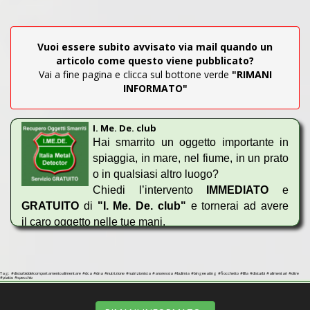
Vuoi essere subito avvisato via mail quando un
articolo come questo viene pubblicato?
Vai a fine pagina e clicca sul bottone verde
"RIMANI
INFORMATO"
I. Me. De. club
Hai smarrito un oggetto importante in
spiaggia, in mare, nel fiume, in un prato
o in qualsiasi altro luogo?
Chiedi l’intervento
IMMEDIATO
e
GRATUITO
di
"
I. Me. De. club"
e tornerai ad avere
il caro oggetto nelle tue mani.
Hai necessità di effettuare una bonifica di un terreno
per eliminare tutte le scorie ferrose?
Tag: #disturbiddelcomportamentoalimentare #dca #dna #nutrizione #nutrizionista #anoressia #bulimia #bingeeating #fiocchetto #lilla #disturbi #alimentari #oltre
#piatto #specchio
Devi ritrovare dei tombini interrati o tubature e non sai
come fare senza scavare tutta l’area interessata?